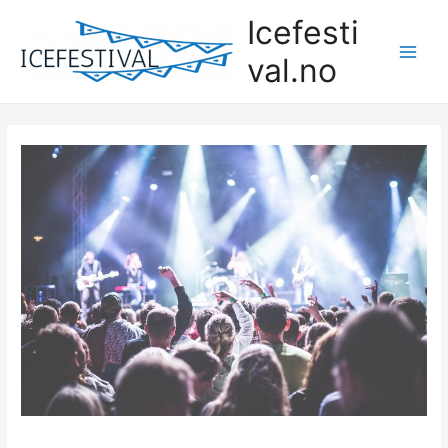
Skip
Icefesti
to
val.no
content
Main
Men