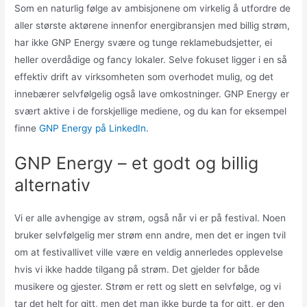
Som en naturlig følge av ambisjonene om virkelig å utfordre de
aller største aktørene innenfor energibransjen med billig strøm,
har ikke GNP Energy svære og tunge reklamebudsjetter, ei
heller overdådige og fancy lokaler. Selve fokuset ligger i en så
effektiv drift av virksomheten som overhodet mulig, og det
innebærer selvfølgelig også lave omkostninger. GNP Energy er
svært aktive i de forskjellige mediene, og du kan for eksempel
finne
GNP Energy på LinkedIn
.
GNP Energy – et godt og billig
alternativ
Vi er alle avhengige av strøm, også når vi er på festival. Noen
bruker selvfølgelig mer strøm enn andre, men det er ingen tvil
om at festivallivet ville være en veldig annerledes opplevelse
hvis vi ikke hadde tilgang på strøm. Det gjelder for både
musikere og gjester. Strøm er rett og slett en selvfølge, og vi
tar det helt for gitt, men det man ikke burde ta for gitt, er den