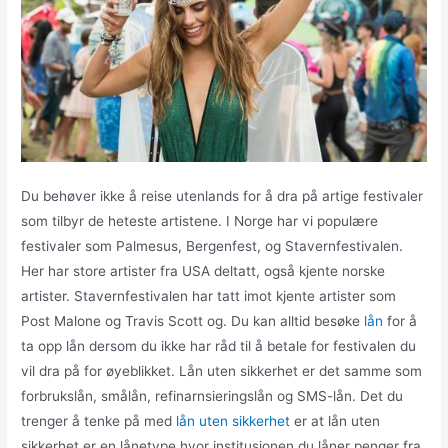
Du behøver ikke å reise utenlands for å dra på artige festivaler
som tilbyr de heteste artistene. I Norge har vi populære
festivaler som Palmesus, Bergenfest, og Stavernfestivalen.
Her har store artister fra USA deltatt, også kjente norske
artister. Stavernfestivalen har tatt imot kjente artister som
Post Malone og Travis Scott og. Du kan alltid besøke
lån
for å
ta opp lån dersom du ikke har råd til å betale for festivalen du
vil dra på for øyeblikket. Lån uten sikkerhet er det samme som
forbrukslån, smålån, refinarnsieringslån og SMS-lån. Det du
trenger å tenke på med
lån uten sikkerhet
er at lån uten
sikkerhet er en lånetype hvor institusjonen du låner penger fra,