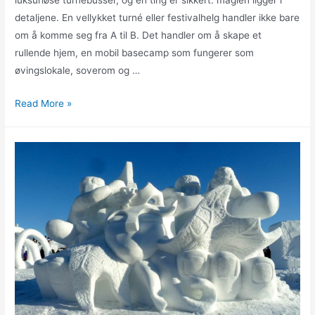
luksuriøse turnébusser, og én ting er sikkert: magien ligger i
detaljene. En vellykket turné eller festivalhelg handler ikke bare
om å komme seg fra A til B. Det handler om å skape et
rullende hjem, en mobil basecamp som fungerer som
øvingslokale, soverom og …
Festivalteknologi:
Read More »
Strøm
og
innredningsløsninger
for
turnébusser
og
varebiler