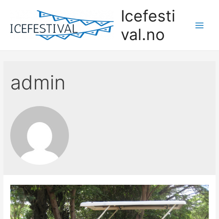
Skip
Icefesti
to
val.no
content
Main
Men
admin