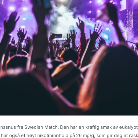
jonssnus fra Swedish Match. Den har en kraftig smak av eukalyp
har også et høyt nikotininnhold på 26 mg/g, som gir deg et rask