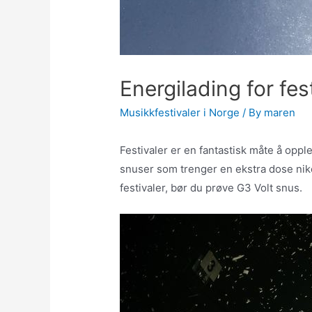
Energilading for fes
Musikkfestivaler i Norge
/ By
maren
Festivaler er en fantastisk måte å opp
snuser som trenger en ekstra dose niko
festivaler, bør du prøve G3 Volt snus.